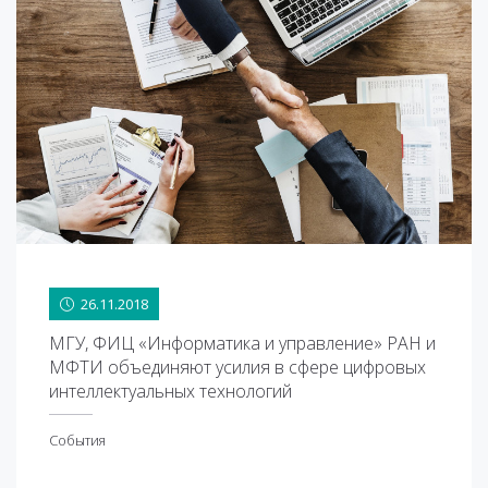
26.11.2018
26.11.2018
МГУ, ФИЦ «Информатика и управление» РАН и
МФТИ объединяют усилия в сфере цифровых
интеллектуальных технологий
События
обытия