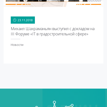
23.11.2018
23.11.2018
Михаил Шахраманьян выступил с докладом на
III Форуме «IT в градостроительной сфере»
Новости
овости