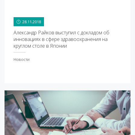
28.11.2018
28.11.2018
Александр Райков выступил с докладом об
инновациях в сфере здравоохранения на
круглом столе в Японии
Новости
овости