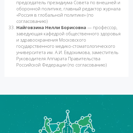
председатель президиума Совета по внешней и
оборонной политике, главный редактор журнала
«Россия в глобальной политике» (по
согласованию)
Найговзина Нелли Борисовна
— профессор,
заведующая кафедрой общественного здоровья
и здравоохранения Московского
государственного медико-стоматологического
университета им. А.И. Евдокимова, заместитель
Руководителя Аппарата Правительства
Российской Федерации (по согласованию)