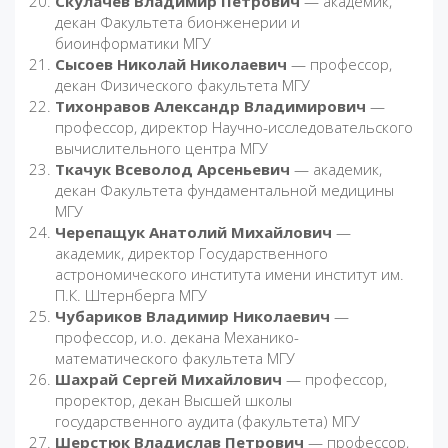
Скулачев Владимир Петрович
— академик,
декан Факультета бионженерии и
биоинформатики МГУ
Сысоев Николай Николаевич
— профессор,
декан Физического факультета МГУ
Тихонравов Александр Владимирович
—
профессор, директор Научно-исследовательского
вычислительного центра МГУ
Ткачук Всеволод Арсеньевич
— академик,
декан Факультета фундаментальной медицины
МГУ
Черепащук Анатолий Михайлович
—
академик, директор Государственного
астрономического института имени институт им.
П.К. Штернберга МГУ
Чубариков Владимир Николаевич
—
профессор, и.о. декана Механико-
математического факультета МГУ
Шахрай Сергей Михайлович
— профессор,
проректор, декан Высшей школы
государственного аудита (факультета) МГУ
Шерстюк Владислав Петрович
— профессор,