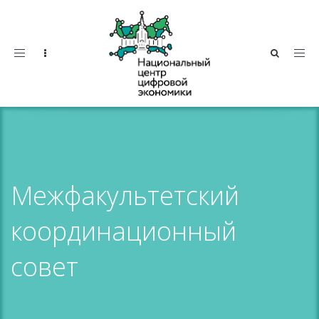
Toggle
navigation
Межфакультетский
координационный
совет