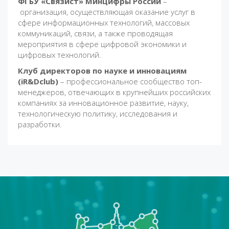
ФГБУ «Связист» Минцифры России
–
организация, осуществляющая оказание услуг в
сфере информационных технологий, массовых
коммуникаций, связи, а также проводящая
мероприятия в сфере цифровой экономики и
цифровых технологий.
Клуб директоров по науке и инновациям
(iR&Dclub)
– профессиональное сообщество топ-
менеджеров, отвечающих в крупнейших российских
компаниях за инновационное развитие, науку,
технологическую политику, исследования и
разработки.