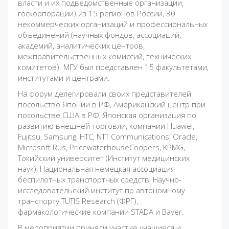
власти и их подведомственные организации,
госкорпорации) из 15 регионов России, 30
некоммерческих организаций и профессиональных
объединений (научных фондов, ассоциаций,
академий, аналитических центров,
межправительственных комиссий, технических
комитетов). МГУ был представлен 15 факультетами,
институтами и центрами.
На форум делегировали своих представителей
посольство Японии в РФ, Американский центр при
посольстве США в РФ, Японская организация по
развитию внешней торговли, компании Huawei,
Fujitsu, Samsung, HTC, NTT Communications, Oracle,
Microsoft Rus, PricewaterhouseCoopers, KPMG,
Токийский университет (Институт медицинских
наук), Национальная немецкая ассоциация
беспилотных транспортных средств, Научно-
исследовательский институт по автономному
транспорту TUTIS Research (ФРГ),
фармакологические компании STADA и Bayer.
В мероприятии приняли участие учащиеся и