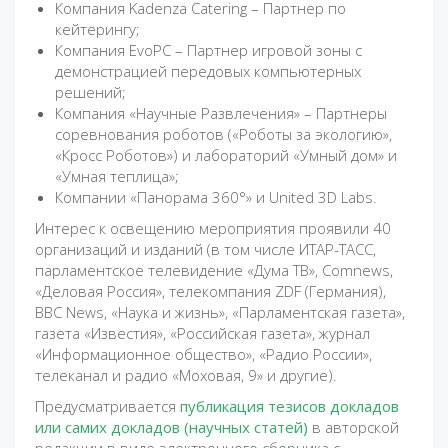
Компания Kadenza Catering – Партнер по
кейтерингу;
Компания EvoPC – Партнер игровой зоны с
демонстрацией передовых компьютерных
решений;
Компания «Научные Развлечения» – Партнеры
соревнования роботов («Роботы за экологию»,
«Кросс Роботов») и лабораторий «Умный дом» и
«Умная теплица»;
Компании «Панорама 360°» и United 3D Labs.
Интерес к освещению мероприятия проявили 40
организаций и изданий (в том числе ИТАР-ТАСС,
парламентское телевидение «Дума ТВ», Comnews,
«Деловая Россия», телекомпания ZDF (Германия),
BBC News, «Наука и жизнь», «Парламентская газета»,
газета «Известия», «Российская газета», журнал
«Информационное общество», «Радио России»,
телеканал и радио «Моховая, 9» и другие).
Предусматривается
публикация тезисов докладов
или самих докладов (научных статей)
в авторской
редакции в виде электронного сборника с